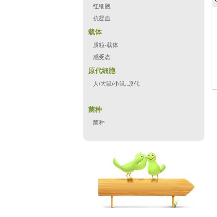
红细胞
抗凝血
载体
质粒-载体
感受态
原代细胞
人/大鼠/小鼠..原代
菌种
菌种