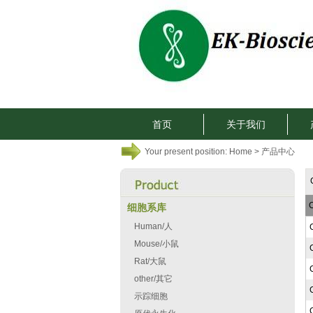
首页
关于我们
Your present position:
Home
> 产品中心
C
细胞系库
Human/人
Mouse/小鼠
Rat/大鼠
other/其它
示踪细胞