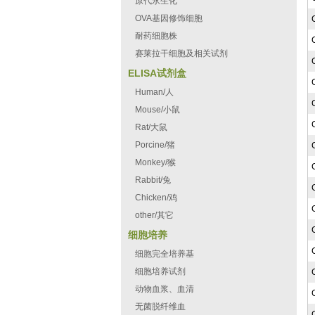
原代永生化
OVA基因修饰细胞
耐药细胞株
赛莱拉干细胞及相关试剂
ELISA试剂盒
Human/人
Mouse/小鼠
Rat/大鼠
Porcine/猪
Monkey/猴
Rabbit/兔
Chicken/鸡
other/其它
细胞培养
细胞完全培养基
细胞培养试剂
动物血浆、血清
无菌脱纤维血