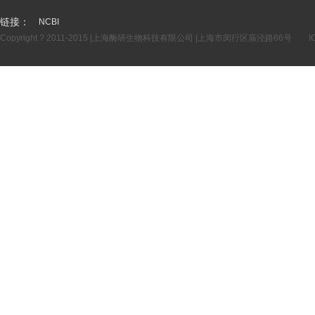
链接：
NCBI
Copyright ? 2011-2015 |上海酶研生物科技有限公司 |上海市闵行区庙泾路66号
I