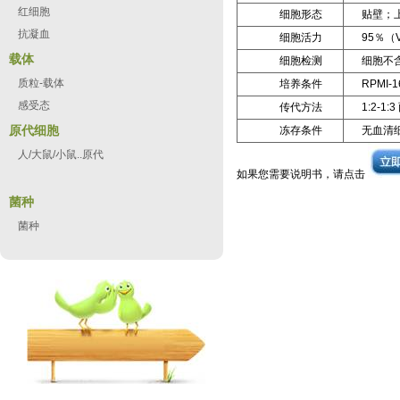
红细胞
细胞形态
贴壁；
抗凝血
细胞活力
95％（Via
载体
细胞检测
细胞不含
质粒-载体
培养条件
RPMI-
感受态
传代方法
1:2-1
原代细胞
冻存条件
无血清
人/大鼠/小鼠..原代
如果您需要说明书，请点击
菌种
菌种