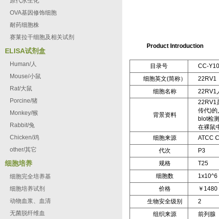
原代永生化
OVA基因修饰细胞
耐药细胞株
赛莱拉干细胞及相关试剂
Product Introduction
ELISA试剂盒
Human/人
目录号
CC-Y1
Mouse/小鼠
细胞英文(简称）
22RV1
Rat/大鼠
细胞名称
22RV
Porcine/猪
22R
传代)
Monkey/猴
背景资料
blot
Rabbit/兔
在裸鼠
Chicken/鸡
细胞来源
ATCC C
other/其它
代次
P3
细胞培养
规格
T25
细胞数
1x10^6 
细胞完全培养基
细胞培养试剂
价格
￥1480
动物血浆、血清
生物安全级别
2
无菌脱纤维血
组织来源
前列腺