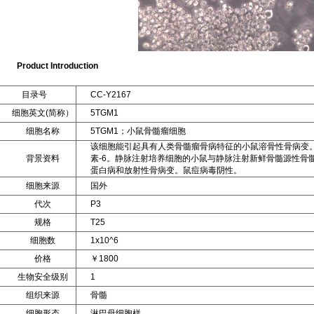
Product Introduction
目录号
CC-Y2167
细胞英文(简称）
5TGM1
细胞名称
5TGM1；小鼠骨髓瘤细胞
该细胞能引起具有人类骨髓瘤骨病特征的小鼠溶骨性骨病变。
背景资料
素-6。静脉注射培养细胞的小鼠与静脉注射新鲜骨髓源性骨
蛋白病和放射性骨病变。鼠痘病毒阴性。
细胞来源
国外
代次
P3
规格
T25
细胞数
1x10^6
价格
￥1800
生物安全级别
1
组织来源
骨髓
细胞形态
淋巴母细胞样