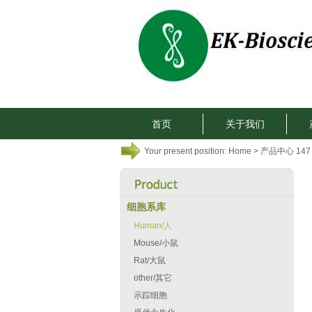
首页
关于我们
Your present position:
Home
> 产品中心 147
细胞系库
Human/人
Mouse/小鼠
Rat/大鼠
other/其它
示踪细胞