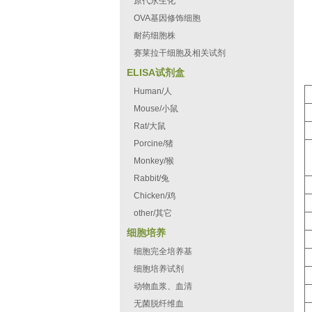
原代永生化
OVA基因修饰细胞
耐药细胞株
赛莱拉干细胞及相关试剂
ELISA试剂盒
Human/人
Mouse/小鼠
Rat/大鼠
Porcine/猪
Monkey/猴
Rabbit/兔
Chicken/鸡
other/其它
细胞培养
细胞完全培养基
细胞培养试剂
动物血浆、血清
无菌脱纤维血