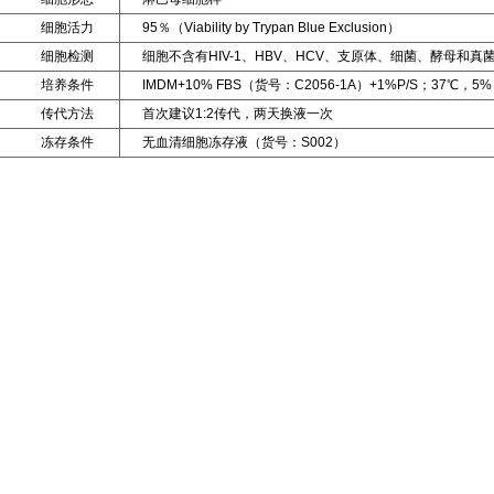
细胞活力
95％（Viability by Trypan Blue Exclusion）
细胞检测
细胞不含有HIV-1、HBV、HCV、支原体、细菌、酵母和真
培养条件
IMDM+10% FBS（货号：C2056-1A）+1%P/S；37℃，5%
传代方法
首次建议1:2传代，两天换液一次
冻存条件
无血清细胞冻存液（货号：S002）