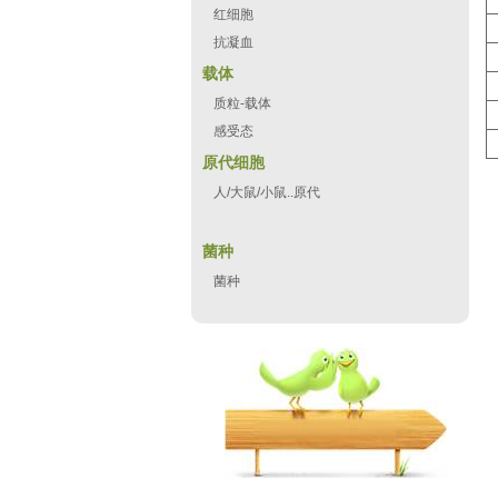
红细胞
抗凝血
载体
质粒-载体
感受态
原代细胞
人/大鼠/小鼠..原代
菌种
菌种