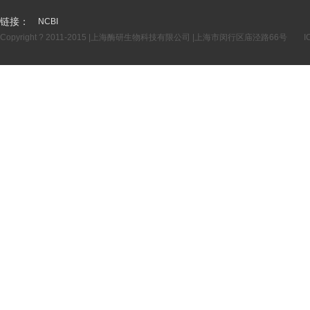
链接：
NCBI
Copyright ? 2011-2015 |上海酶研生物科技有限公司 |上海市闵行区庙泾路66号
I