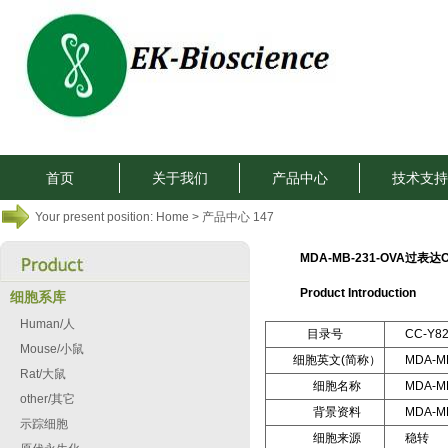
首页
关于我们
产品中心
技术支持
Your present position:
Home
> 产品中心 147
MDA-MB-231-OVA过
Product Introduction
细胞系库
Human/人
目录号
CC-Y8
Mouse/小鼠
细胞英文(简称）
MDA-M
Rat/大鼠
细胞名称
MDA-
other/其它
背景资料
MDA-
示踪细胞
细胞来源
稳转