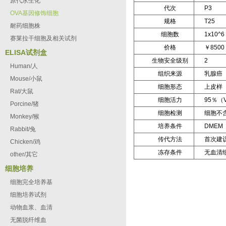
原代永生化
代次
P3
OVA基因修饰细胞
规格
T25
耐药细胞株
细胞数
1x10^6
赛莱拉干细胞及相关试剂
价格
￥8500
ELISA试剂盒
生物安全级别
2
Human/人
组织来源
乳腺癌
Mouse/小鼠
细胞形态
上皮样
Rat/大鼠
细胞活力
95％（Via
Porcine/猪
细胞检测
细胞不含
Monkey/猴
培养条件
DMEM
Rabbit/兔
传代方法
首次建
Chicken/鸡
冻存条件
无血清
other/其它
细胞培养
细胞完全培养基
细胞培养试剂
动物血浆、血清
无菌脱纤维血